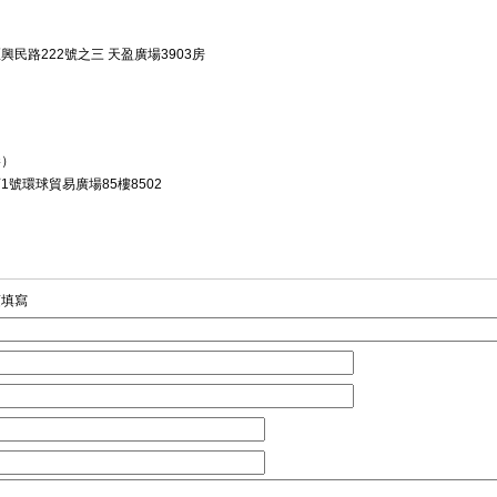
民路222號之三 天盈廣場3903房
港）
號環球貿易廣場85樓8502
須填寫