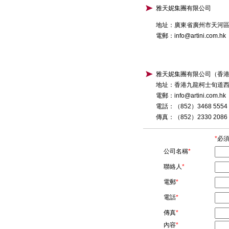
雅天妮集團有限公司
地址：廣東省廣州市天河區興
電郵：info@artini.com.hk
雅天妮集團有限公司（香
地址：香港九龍柯士旬道西1
電郵：info@artini.com.hk
電話：（852）3468 5554
傳真：（852）2330 2086
*
必
公司名稱
*
聯絡人
*
電郵
*
電話
*
傳真
*
內容
*